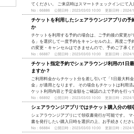
てください。 ご来店時はスマートチェックインにて入店
No：66886
公開日時：2023/03/03 10:00
更新日時：2024/11/
チケットを利用したシェアラウンジアプリの予
か
チケットを利用する予約の場合は、ご予約後の変更がで
る」を選択して一度予約をキャンセルの上、再度ご予約
の変更・キャンセルはできませんので、予めご了承く
No：66887
公開日時：2023/03/03 10:00
更新日時：2024/10/
チケット指定予約でシェアラウンジ利用の1日
ますか？
ご利用料金からチケット分を差し引いて「1日最大料金
金」が適用となります。 その場合もチケットは利用済
ケット利用内容と予定金額をご確認の上で予約を行っ
No：66892
公開日時：2023/03/03 10:00
更新日時：2024/10/
シェアラウンジアプリではチケット購入分の領
シェアラウンジアプリにて領収書発行が可能です。 マ
書を発行したい購入日時を選択の上、お手続きくださ
No：66884
公開日時：2023/03/03 10:00
更新日時：2024/10/