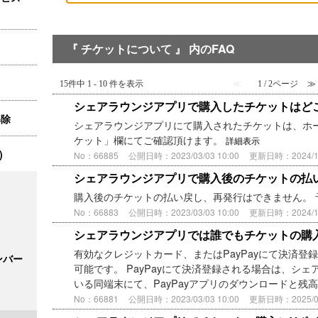
『 チケットについて 』 内のFAQ
15件中 1 - 10 件を表示
≪
1 / 2ページ
≫
シェアラウンジアプリで購入したチケットはど
解除
シェアラウンジアプリにて購入されたチケットは、ホ
ケット」欄にてご確認頂けます。
詳細表示
)
No：66885
公開日時：2023/03/03 10:00
更新日時：2024/10/
シェアラウンジアプリで購入後のチケットの払
購入後のチケットの払い戻し、再発行はできません。
No：66883
公開日時：2023/03/03 10:00
更新日時：2024/10/
シェアラウンジアプリでは誰でもチケットの購
有効なクレジットカード、またはPayPayにて決済登
ンバー
可能です。 PayPayにて決済登録される場合は、シ
いる同端末にて、PayPayアプリのダウンロードと残
No：66881
公開日時：2023/03/03 10:00
更新日時：2025/04/