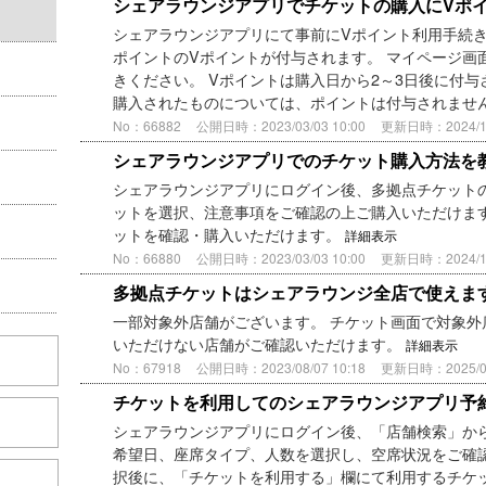
シェアラウンジアプリでチケットの購入にVポ
シェアラウンジアプリにて事前にVポイント利用手続き
ポイントのVポイントが付与されます。 マイページ画
きください。 Vポイントは購入日から2～3日後に付与
購入されたものについては、ポイントは付与されません。
No：66882
公開日時：2023/03/03 10:00
更新日時：2024/10/
シェアラウンジアプリでのチケット購入方法を
シェアラウンジアプリにログイン後、多拠点チケット
ットを選択、注意事項をご確認の上ご購入いただけます
ットを確認・購入いただけます。
詳細表示
No：66880
公開日時：2023/03/03 10:00
更新日時：2024/10/
多拠点チケットはシェアラウンジ全店で使えま
一部対象外店舗がございます。 チケット画面で対象外
いただけない店舗がご確認いただけます。
詳細表示
No：67918
公開日時：2023/08/07 10:18
更新日時：2025/04/
チケットを利用してのシェアラウンジアプリ予
シェアラウンジアプリにログイン後、「店舗検索」から
希望日、座席タイプ、人数を選択し、空席状況をご確認
択後に、「チケットを利用する」欄にて利用するチケ