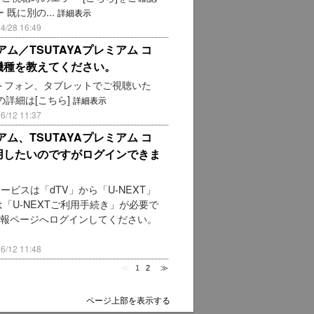
 既に別の...
詳細表示
28 16:49
ミアム／TSUTAYAプレミアム コ
応機種を教えてください。
トフォン、タブレットでご視聴いた
の詳細は[こちら]
詳細表示
12 11:37
ミアム、TSUTAYAプレミアム コ
利用したいのですがログインできま
サービスは「dTV」から「U-NEXT」
「U-NEXTご利用手続き」が必要で
客様情報ページへログインしてください。
12 11:48
≪
1
2
≫
ページ上部を表示する