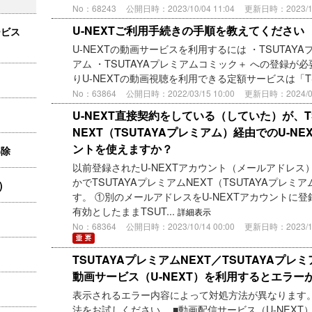
No：68243
公開日時：2023/10/04 11:04
更新日時：2023/10/
U-NEXTご利用手続きの手順を教えてください
ービス
U-NEXTの動画サービスを利用するには ・TSUTAYAプ
アム ・TSUTAYAプレミアムコミック＋ への登録が必要
りU-NEXTの動画視聴を利用できる定額サービスは「TSU
No：63864
公開日時：2022/03/15 10:00
更新日時：2024/03/
U-NEXT直接契約をしている（していた）が、T
NEXT（TSUTAYAプレミアム）経由でのU-NE
ントを使えますか？
解除
以前登録されたU-NEXTアカウント（メールアドレス
かでTSUTAYAプレミアムNEXT（TSUTAYAプレミ
)
す。 ①別のメールアドレスをU-NEXTアカウントに登録
有効としたままTSUT...
詳細表示
No：68364
公開日時：2023/10/14 00:00
更新日時：2023/10/
TSUTAYAプレミアムNEXT／TSUTAYAプ
動画サービス（U-NEXT）を利用するとエラー
表示されるエラー内容によって対処方法が異なります
法をお試しください。 ■動画配信サービス（U-NEXT