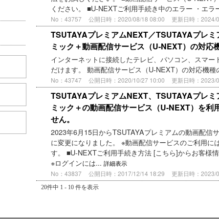
ください。 ■U-NEXTご利用手続き中のエラー ・エラー
No：43757
公開日時：2020/08/18 08:00
更新日時：2024/04/
TSUTAYAプレミアムNEXT／TSUTAYAプレ
ミック＋動画配信サービス（U-NEXT）の対
インターネットに接続したテレビ、パソコン、スマー
だけます。 動画配信サービス（U-NEXT）の対応機種
No：43747
公開日時：2020/10/27 10:00
更新日時：2023/06/
TSUTAYAプレミアムNEXT、TSUTAYAプレ
ミック＋の動画配信サービス（U-NEXT）を
せん。
2023年6月15日からTSUTAYAプレミアムの動画配信
に変更になりました。 ※動画配信サービスのご利用には
す。 ■U-NEXTご利用手続き方法 [こちら]からお
※ログインには...
詳細表示
No：43837
公開日時：2017/12/14 18:29
更新日時：2023/06/
20件中 1 - 10 件を表示