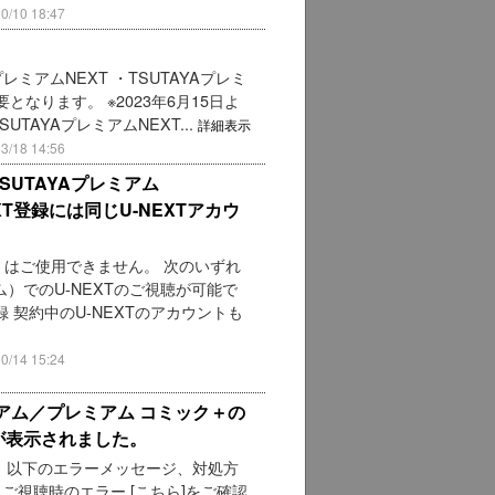
10 18:47
レミアムNEXT ・TSUTAYAプレミ
となります。 ※2023年6月15日よ
TAYAプレミアムNEXT...
詳細表示
18 14:56
SUTAYAプレミアム
XT登録には同じU-NEXTアカウ
）はご使用できません。 次のいずれ
アム）でのU-NEXTのご視聴が可能で
 契約中のU-NEXTのアカウントも
14 15:24
レミアム／プレミアム コミック＋の
が表示されました。
。以下のエラーメッセージ、対処方
）ご視聴時のエラー [こちら]をご確認