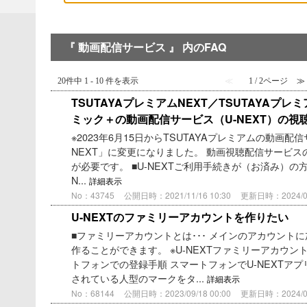
『 動画配信サービス 』 内のFAQ
20件中 1 - 10 件を表示
≪
1 / 2ページ
≫
TSUTAYAプレミアムNEXT／TSUTAYAプレ
ミック＋の動画配信サービス（U-NEXT）の
※2023年6月15日からTSUTAYAプレミアムの動画配
NEXT」に変更になりました。 動画視聴配信サービスの
が必要です。 ■U-NEXTご利用手続きが（お済み）の方 
N...
詳細表示
No：43745
公開日時：2021/11/16 10:30
更新日時：2024/04/
U-NEXTのファミリーアカウントを作りたい
■ファミリーアカウントとは･･･ メインのアカウント
作ることができます。 ※U-NEXTファミリーアカウン
トフォンでの登録手順 スマートフォンでU-NEXTア
されている人型のマークをタ...
詳細表示
No：68144
公開日時：2023/09/18 00:00
更新日時：2024/01/