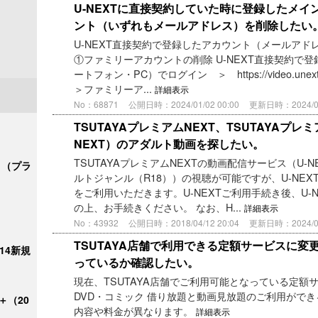
U-NEXTに直接契約していた時に登録したメ
ント（いずれもメールアドレス）を削除したい
U-NEXT直接契約で登録したアカウント（メールア
①ファミリーアカウントの削除 U-NEXT直接契約で
ートフォン・PC）でログイン ＞ https://video.un
＞ファミリーア...
詳細表示
No：68871
公開日時：2024/01/02 00:00
更新日時：2024/01/
TSUTAYAプレミアムNEXT、TSUTAYAプ
NEXT）のアダルト動画を探したい。
TSUTAYAプレミアムNEXTの動画配信サービス（U-
ク＋（プラ
ルトジャンル（R18））の視聴が可能ですが、U-NEX
をご利用いただきます。U-NEXTご利用手続き後、U-
の上、お手続きください。 なお、H...
詳細表示
No：43932
公開日時：2018/04/12 20:04
更新日時：2024/09/
TSUTAYA店舗で利用できる定額サービスに
/14新規
っているか確認したい。
現在、TSUTAYA店舗でご利用可能となっている定額
DVD・コミック 借り放題と動画見放題のご利用がで
＋（20
内容や料金が異なります。
詳細表示