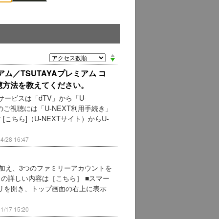
ミアム／TSUTAYAプレミアム コ
視聴方法を教えてください。
信サービスは「dTV」から「U-
ご視聴には「U-NEXT利用手続き」
[こちら]（U-NEXTサイト）からU-
28 16:47
に加え、3つのファミリーアカウントを
トの詳しい内容は［こちら］ ■スマー
プリを開き、トップ画面の右上に表示
17 15:20