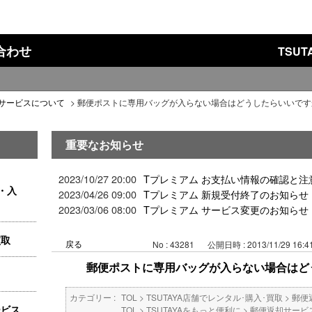
い合わせ
TSU
サービスについて
>
郵便ポストに専用バッグが入らない場合はどうしたらいいです
重要なお知らせ
2023/10/27 20:00
Tプレミアム お支払い情報の確認と注
・入
2023/04/26 09:00
Tプレミアム 新規受付終了のお知らせ
2023/03/06 08:00
Tプレミアム サービス変更のお知らせ
買取
戻る
No : 43281
公開日時 : 2013/11/29 16:4
郵便ポストに専用バッグが入らない場合はど
カテゴリー :
TOL
>
TSUTAYA店舗でレンタル･購入･買取
>
郵便
ービス
TOL
>
TSUTAYAをもっと便利に
>
郵便返却サービ