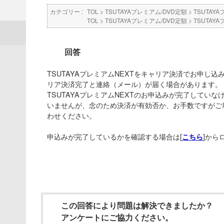
カテゴリー :
TOL
>
TSUTAYAプレミアム/DVD定額
>
TSUTAYA
TOL
>
TSUTAYAプレミアム/DVD定額
>
TSUTAYA
回答
TSUTAYAプレミアムNEXTをキャリア決済でお申し
リア決済完了と連絡（メール）が届く場合があります。
TSUTAYAプレミアムNEXTのお申込みが完了してい
いませんが、念のため決済が有効否か、お手数ですがご
わせください。
申込みが完了しているかを確認する場合は[
]から
こちら
この回答により問題は解決できましたか？
アンケートにご協力ください。