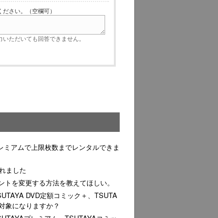
ださい。（空欄可）
いただいても回答できません。
YAプレミアムで上限枚数までレンタルできま
されました
アカウントを変更する方法を教えてほしい。
SUTAYA DVD定額コミック＋、TSUTA
対象になりますか？
TSUTAYAプレミアム、TSUTAYAコミッ