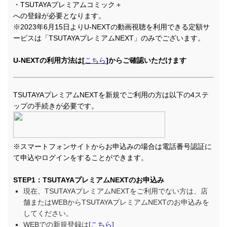
・TSUTAYAプレミアムコミック＋
への登録が必要となります。
※2023年6月15日よりU-NEXTの動画視聴を利用できる定額サ
ービスは「TSUTAYAプレミアムNEXT」のみでございます。
U-NEXTの利用方法は[
こちら
]からご確認いただけます
TSUTAYAプレミアムNEXTを新規でご利用の方は以下の4ステ
ップの手続きが必要です。
※スマートフォンサイトからお申込みの場合は電話番号認証に
て申込やログインをすることができます。
STEP1：TSUTAYAプレミアムNEXTのお申込み
現在、TSUTAYAプレミアムNEXTをご利用でない方は、店
舗またはWEBからTSUTAYAプレミアムNEXTのお申込みを
してください。
WEBでの新規登録は[
こちら
]