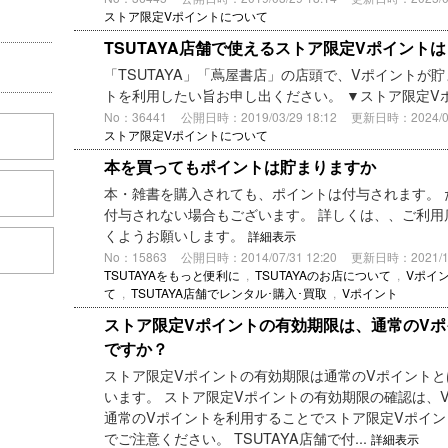
ストア限定Vポイントについて
TSUTAYA店舗で使えるストア限定Vポイント
「TSUTAYA」「蔦屋書店」の店頭で、Vポイントが
トを利用したい旨お申し出ください。 ▼ストア限定V
No：36441
公開日時：2019/03/29 18:12
更新日時：2024/05/
ストア限定Vポイントについて
本を買ってもポイントは貯まりますか
本・雑書を購入されても、ポイントは付与されます。 
付与されない場合もございます。 詳しくは、、ご利用
くようお願いします。
詳細表示
No：15863
公開日時：2014/07/31 12:20
更新日時：2021/10/
TSUTAYAをもっと便利に
,
TSUTAYAのお店について
,
Vポイ
て
,
TSUTAYA店舗でレンタル･購入･買取
,
Vポイント
ストア限定Vポイントの有効期限は、通常のV
ですか？
ストア限定Vポイントの有効期限は通常のVポイント
います。 ストア限定Vポイントの有効期限の確認は、
通常のVポイントを利用することでストア限定Vポイ
でご注意ください。 TSUTAYA店舗で付...
詳細表示