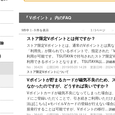
『 Vポイント 』 内のFAQ
9件中 1 - 9 件を表示
≪
1 / 1ページ
≫
ストア限定Vポイントとは何ですか？
解除
ストア限定Vポイントとは、通常のVポイントとは異
「利用先」が限られているポイントで、指定された「
)
利用が可能です。 TSUTAYAで付与されたストア限定V
利用できるポイントとなります。 TSUTAYA以...
詳細
No：36426
公開日時：2019/05/20 14:28
更新日時：2024/10/
ストア限定Vポイントについて
Vポイントが貯まるカードが磁気不良のため、
なかったのですが、どうすれば良いですか？
Vポイントカードが磁気不良になってしまった場合は、
ドにご登録いただくことで、引き続きご利用いただけま
法は[こちら] ※モバイルVカードの登録が行えない場合
規発行することは可能ですが、Vポイントの移行...
詳細
No：36445
公開日時：2019/03/29 18:14
更新日時：2025/03/