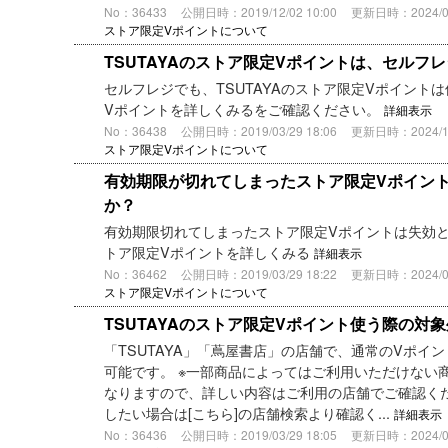
No：36433
公開日時：2019/12/02 10:00
更新日時：2024/05/
ストア限定Vポイントについて
TSUTAYAのストア限定Vポイントは、セルフ
セルフレジでも、TSUTAYAのストア限定Vポイント
Vポイントを詳しくみるをご確認ください。
詳細表示
No：36438
公開日時：2019/03/29 18:06
更新日時：2024/10/
ストア限定Vポイントについて
有効期限が切れてしまったストア限定Vポイン
か？
有効期限切れてしまったストア限定Vポイントは失効と
トア限定Vポイントを詳しくみる
詳細表示
No：36462
公開日時：2019/03/29 18:22
更新日時：2024/05/
ストア限定Vポイントについて
TSUTAYAのストア限定Vポイント使う際の対
「TSUTAYA」「蔦屋書店」の店舗で、通常のVポイ
可能です。 ※一部商品によってはご利用いただけない
なりますので、詳しい内容はご利用の店舗でご確認くだ
したい場合は[こちら]の店舗検索より確認く...
詳細表示
No：36436
公開日時：2019/03/29 18:05
更新日時：2024/05/