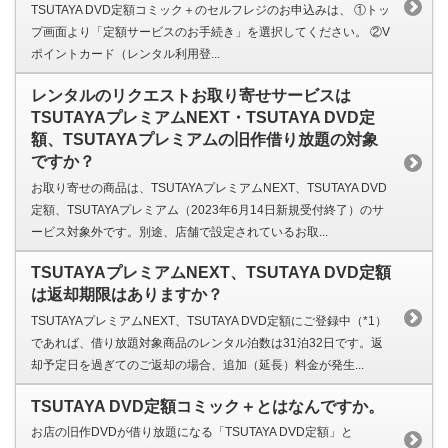
TSUTAYA DVD定額コミック＋のセルフレジのお申込みは、 ①トッ
プ画面より「定額サービスのお手続き」を選択してください。 ②V
ポイントカード（レンタル利用登...
レンタルのリクエストお取り寄せサービスは
TSUTAYAプレミアムNEXT・TSUTAYA DVD定
額、TSUTAYAプレミアムの旧作借り放題の対象
ですか？
お取り寄せの商品は、TSUTAYAプレミアムNEXT、TSUTAYA DVD
定額、TSUTAYAプレミアム（2023年6月14日新規受付終了）のサ
ービス対象外です。別途、店舗で設定されているお取...
TSUTAYAプレミアムNEXT、TSUTAYA DVD定額
は返却期限はありますか？
TSUTAYAプレミアムNEXT、TSUTAYA DVD定額にご登録中（*1）
であれば、借り放題対象商品のレンタル泊数は31泊32日です。返
却予定日を過ぎてのご返却の場合、追加（延長）料金が発生...
TSUTAYA DVD定額コミック＋とはなんですか。
お店の旧作DVDが借り放題になる「TSUTAYA DVD定額」と