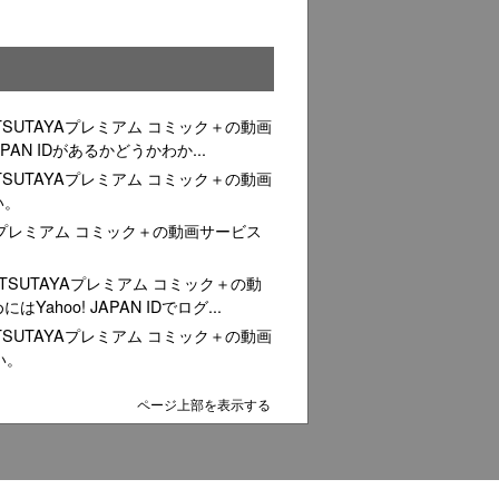
、TSUTAYAプレミアム コミック＋の動画
PAN IDがあるかどうかわか...
／TSUTAYAプレミアム コミック＋の動画
い。
ム／プレミアム コミック＋の動画サービス
、TSUTAYAプレミアム コミック＋の動
hoo! JAPAN IDでログ...
／TSUTAYAプレミアム コミック＋の動画
い。
ページ上部を表示する