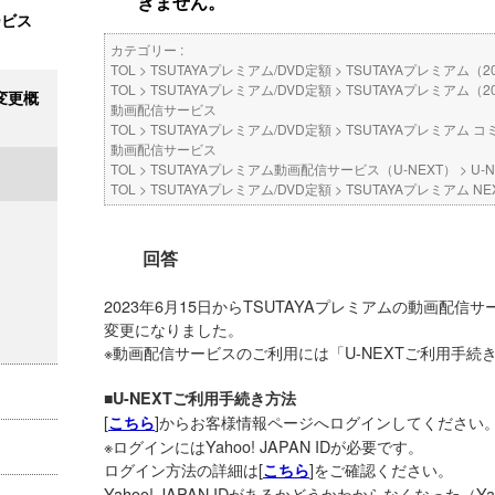
きません。
ービス
カテゴリー :
TOL
>
TSUTAYAプレミアム/DVD定額
>
TSUTAYAプレミアム（2
TOL
>
TSUTAYAプレミアム/DVD定額
>
TSUTAYAプレミアム（2
変更概
動画配信サービス
TOL
>
TSUTAYAプレミアム/DVD定額
>
TSUTAYAプレミアム コ
動画配信サービス
TOL
>
TSUTAYAプレミアム動画配信サービス（U-NEXT）
>
U-
TOL
>
TSUTAYAプレミアム/DVD定額
>
TSUTAYAプレミアム NE
回答
2023年6月15日からTSUTAYAプレミアムの動画配信サ
変更になりました。
※動画配信サービスのご利用には「U-NEXTご利用手続
■U-NEXTご利用手続き方法
[
]からお客様情報ページへログインしてください
こちら
※ログインにはYahoo! JAPAN IDが必要です。
ログイン方法の詳細は[
]をご確認ください。
こちら
Yahoo! JAPAN IDがあるかどうかわからなくなった（Ya