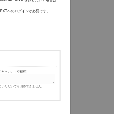
びU-NEXTへのログインが必要です。
ださい。（空欄可）
いただいても回答できません。