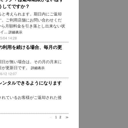
うしてですか？
ると考えられます。期日内にご返却
す。ご利用店舗にお問い合わせくだ
から月額料金を引き落とし出来ない状
...
詳細表示
04 14:28
ク＋の利用を続ける場合、毎月の更
同日が無い場合は、その月の月末に
0日が更新日です。
詳細表示
12 12:07
レンタルできるようになります
されているお客様がご返却された後
≪
1
2
≫