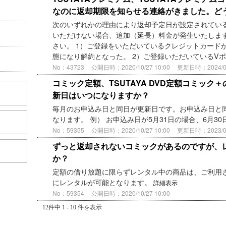
なのに返却期限を知らせる連絡がきました。ど
次のいずれかの理由により返却予定日が設定されてい
いただけない場合、追加（延長）料金が発生いたしま
さい。 1）ご登録をいただいているクレジットカード
態になり解約となった。 2）ご登録いただいているVポイ
No：43723
公開日時：2020/10/27 10:00
更新日時：2024/05/
コミック定額、TSUTAYA DVD定額コミッ
新日はいつになりますか？
毎月のお申込み日と同日が更新日です。お申込み日と
なります。 例） お申込み日が5月31日の場合、6月3
No：59355
公開日時：2020/10/27 10:00
更新日時：2023/06/
ずっと返却されないコミックがあるのですが、
か？
定額の借り放題に限らずレンタル中の商品は、ご利用
にレンタルが可能となります。
詳細表示
No：59354
公開日時：2020/10/27 10:00
12件中 1 - 10 件を表示