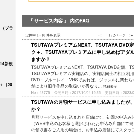
『 サービス内容 』 内のFAQ
ク＋（プラ
12件中 1 - 10 件を表示
≪
1 / 2ページ
≫
TSUTAYAプレミアムNEXT、TSUTAYA DVD
ク＋、TSUTAYAプレミアムに申し込めばア
ますか？
/14新規
TSUTAYAプレミアムNEXT、TSUTAYA DVD定額、
TSUTAYAプレミアム実施店の、実施店同士の相互利
DVD・ブルーレイ・VHSであれば、ジャンルに関わら
＋（20
舗により旧作作品の取扱いが異なり...
詳細表示
No：43775
公開日時：2017/10/04 19:35
更新日時：2023/06/
TSUTAYAの月額サービスに申し込みました
か？
月額サービスを申し込まれた店舗にて、初回お申込み
（WEB申込のお客様も選択されたお申込み店舗にて発
の領収書をご入用の場合は、お申込み店舗にてスタッ