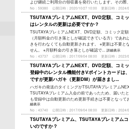
よび継続ご利用分の領収書を発行いたします。その際、T
No：59380
公開日時：2020/10/27 10:00
更新日時：2024/04/
TSUTAYAプレミアムNEXT、DVD定額、コミ
はレンタルの更新は必要ですか？
TSUTAYAプレミアムNEXT、DVD定額、コミック定
（月額料金の引き落としが確認できている方）であれ
きを行わなくても自動更新されます。 ※更新は不要と
せん。 ※月額料金の引き落としが確認で...
詳細表示
No：43737
公開日時：2017/09/04 08:00
更新日時：2023/06/
TSUTAYAプレミアムNEXT、DVD定額、コミ
登録中のレンタル機能付きVポイントカードは
ですが更新ハガキ（更新DM）が届きまし...
ハガキの発送のタイミングがTSUTAYAプレミアムNE
TSUTAYAプレミアム入会の前であったため、届いた
も登録中は自動更新のため更新手続きは不要となって
細表示
No：43740
公開日時：2017/09/04 08:00
更新日時：2024/04/
TSUTAYAプレミアム、TSUTAYAプレミア
いのですか？