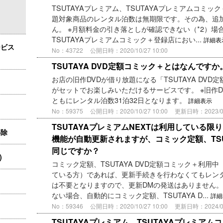
TSUTAYAプレミアム、TSUTAYAプレミアムコミッ
題対象商品のレンタル泊数は無期限です。その為、追
ん。 ※月額料金の引き落としが確認できない（*2）場合
TSUTAYAプレミアムコミック＋登録店におい...
詳細表
ービス
No：43722
公開日時：2020/10/27 10:00
TSUTAYA DVD定額コミック＋とはなんですか
お店の旧作DVDが借り放題になる「TSUTAYA DVD定
がセットでお楽しみいただけるサービスです。 ※旧作
ともにレンタル泊数31泊32日となります。
詳細表示
No：59375
公開日時：2020/10/27 10:00
更新日時：2023/06/
TSUTAYAプレミアムNEXTは利用している
解除
機能が自動更新されますが、コミック定額、TSU
同じですか？
)
コミック定額、TSUTAYA DVD定額コミック＋利用
ている方）であれば、更新手続きを行わなくてもレンタ
は不要となりますので、更新DMの発送はありません。
ない場合、自動的にコミック定額、TSUTAYA D...
詳細
No：59346
公開日時：2020/10/27 10:00
更新日時：2024/04/
TSUTAYAプレミアム、TSUTAYAプレミア