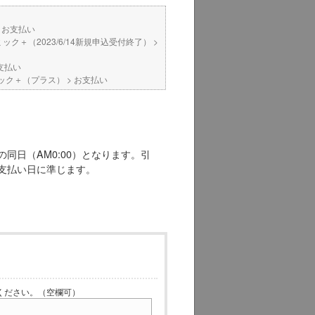
>
お支払い
ミック＋（2023/6/14新規申込受付終了）
>
支払い
コミック＋（プラス）
>
お支払い
同日（AM0:00）となります。引
支払い日に準じます。
ださい。（空欄可）