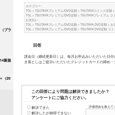
カテゴリー :
TOL
>
TSUTAYAプレミアム/DVD定額
>
TSUTAYAコミック定額
TOL
>
TSUTAYAプレミアム/DVD定額
>
TSUTAYAプレミアム コ
お支払い
TOL
>
TSUTAYAプレミアム/DVD定額
>
TSUTAYA DVD定額
>
お
TOL
>
TSUTAYAプレミアム/DVD定額
>
TSUTAYA DVD定額 
ク＋（プラ
回答
課金日（継続更新日）は、毎月お申込みいただいた日付の
/14新規
き落としはご提示いただいたクレジットカードの締め・
＋（20
この回答により問題は解決できましたか？
アンケートにご協力ください。
解決できた
評価理由を教えてく
解決したが納得できない