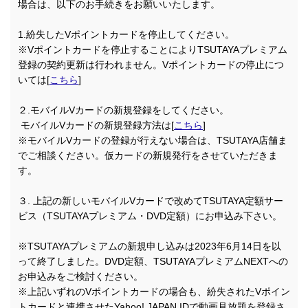
場合は、以下のお手続きをお願いいたします。
1.紛失したVポイントカードを停止してください。
※Vポイントカードを停止することによりTSUTAYAプレミアム
登録の契約更新は行われません。Vポイントカードの停止につ
いては[
こちら
]
２.モバイルVカードの新規登録をしてください。
モバイルVカードの新規登録方法は[
こちら
]
※モバイルVカードの登録が行えない場合は、TSUTAYA店舗ま
でご相談ください。仮カードの新規発行をさせていただきま
す。
３. 上記の新しいモバイルVカードで改めてTSUTAYA定額サー
ビス（TSUTAYAプレミアム・DVD定額）にお申込み下さい。
※TSUTAYAプレミアムの新規申し込みは2023年6月14日を以
って終了しました。DVD定額、TSUTAYAプレミアムNEXTへの
お申込みをご検討ください。
※上記いずれのVポイントカードの場合も、紛失されたVポイン
トカードと連携させたYahoo! JAPAN IDで動画見放題を登録さ