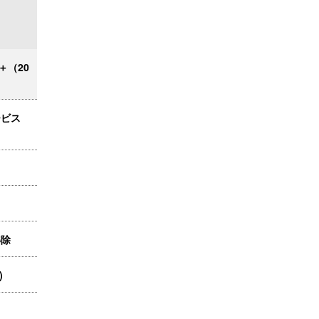
＋（20
ービス
解除
)