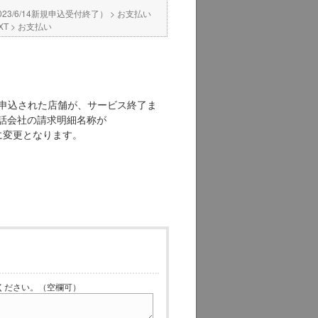
023/6/14新規申込受付終了）
>
お支払い
XT
>
お支払い
ムをお申込された店舗が、サービス終了ま
話会社の請求明細名称が
記に変更となります。
ださい。（空欄可）