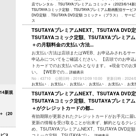
店でレンタル
,
TSUTAYAプレミアム コミック＋（2023/6/1
TSUTAYAコミック定額
,
TSUTAYAプレミアム動画配信サービス
DVD定額
,
TSUTAYA DVD定額 コミック＋（プラス）
,
サービ
ス
TSUTAYAプレミアムNEXT、TSUTAYA DV
TSUTAYAコミック定額、TSUTAYAプレミ
＋の月額料金の支払い方法...
お支払い方法は店頭またはWEB、お申込みされるサー
申込みについてをご確認ください。 【店頭でのお申込
トカードでのお支払いのみとなります。 ※現金でのお
い。 【WEBでの...
詳細表示
No：43710
公開日時：2019/12/09 10:00
更新日時：2024/04/
お支払い
,
お支払い
,
お支払い
,
お支払い
,
お支払い
,
お支
/14新規
TSUTAYAプレミアムNEXT、TSUTAYA DV
TSUTAYAコミック定額、TSUTAYAプレミ
＋がクレジットカードの都...
＋（20
有効期限が更新されたクレジットカードがお手元に届
更新の情報を受け取ることが出来ず、解約となるクレジ
め、TSUTAYAプレミアムNEXT、TSUTAYA DVD定
ービス
コミック定額、TSUTAYAプレ...
詳細表示