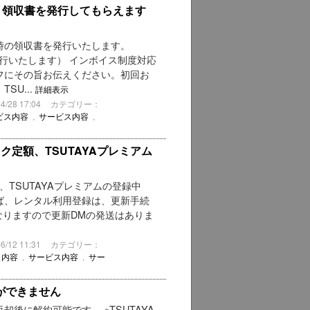
が、領収書を発行してもらえます
時の領収書を発行いたします。
行いたします） インボイス制度対応
フにその旨お伝えください。初回お
SU...
詳細表示
28 17:04
カテゴリー：
ビス内容
,
サービス内容
,
ック定額、TSUTAYAプレミアム
額、TSUTAYAプレミアムの登録中
ば、レンタル利用登録は、更新手続
なりますので更新DMの発送はありま
12 11:31
カテゴリー：
ス内容
,
サービス内容
,
サー
ができません
後に解約可能です。 ※TSUTAYA