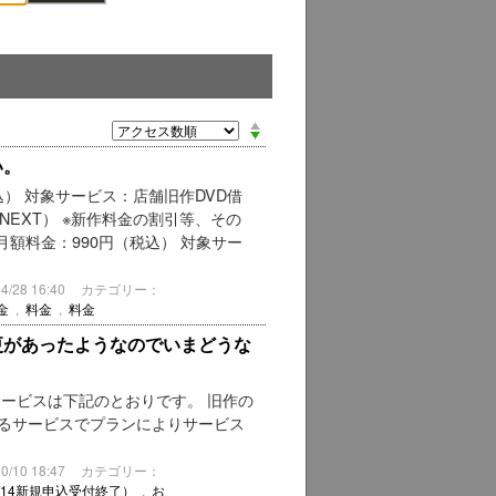
い。
（税込） 対象サービス：店舗旧作DVD借
T） ※新作料金の割引等、その
月額料金：990円（税込） 対象サー
28 16:40
カテゴリー：
金
,
料金
,
料金
変更があったようなのでいまどうな
サービスは下記のとおりです。 旧作の
きるサービスでプランによりサービス
10 18:47
カテゴリー：
/6/14新規申込受付終了）
,
お