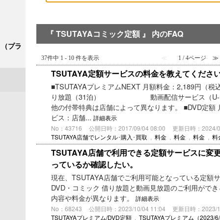
『 TSUTAYAコミック定額 』 内のFAQ
ク＋（プラ
37件中 1 - 10 件を表示
≪
1 / 4ページ
≫
TSUTAYA定額サービスの料金を教えてくださ
■TSUTAYAプレミアムNEXT 月額料金：2,189円
り放題（31泊） 動画配信サービス（U-NEX
他の付帯特典は店舗によって異なります。 ■DVD定額 
ビス：店舗...
詳細表示
No：43716
公開日時：2017/09/04 08:00
更新日時：2024/04/
TSUTAYA店舗でレンタル･購入･買取
,
料金
,
料金
,
料金
,
料
TSUTAYA店舗で利用できる定額サービスに
っているか確認したい。
現在、TSUTAYA店舗でご利用可能となっている定額
DVD・コミック 借り放題と動画見放題のご利用がで
内容や料金が異なります。
詳細表示
No：68243
公開日時：2023/10/04 11:04
更新日時：2023/10/
TSUTAYAプレミアム/DVD定額
,
TSUTAYAプレミアム（2023