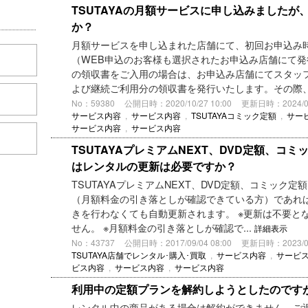
TSUTAYAの月額サービスに申し込みました
か？
月額サービスを申し込まれた店舗にて、初回お申込み
（WEB申込のお客様も選択されたお申込み店舗にて発
の領収書をご入用の場合は、お申込み店舗にてスタッ
よび継続ご利用分の領収書を発行いたします。その際、T
No：59380
公開日時：2020/10/27 10:00
更新日時：2024/04/
サービス内容
,
サービス内容
,
TSUTAYAコミック定額
,
サー
サービス内容
,
サービス内容
TSUTAYAプレミアムNEXT、DVD定額、コミ
はレンタルの更新は必要ですか？
TSUTAYAプレミアムNEXT、DVD定額、コミック定
（月額料金の引き落としが確認できている方）であれ
きを行わなくても自動更新されます。 ※更新は不要と
せん。 ※月額料金の引き落としが確認で...
詳細表示
No：43737
公開日時：2017/09/04 08:00
更新日時：2023/06/
TSUTAYA店舗でレンタル･購入･買取
,
サービス内容
,
サービ
ビス内容
,
サービス内容
,
サービス内容
利用中の定額プランを解約しようとしたのです
レンタル中の商品がある場合は解約ができません。ご返却