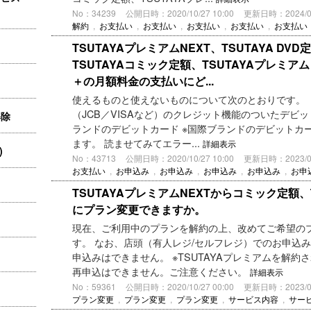
No：34239
公開日時：2020/10/27 10:00
更新日時：2024/02/
解約
,
お支払い
,
お支払い
,
お支払い
,
お支払い
,
お支払い
TSUTAYAプレミアムNEXT、TSUTAYA DV
TSUTAYAコミック定額、TSUTAYAプレミ
＋の月額料金の支払いにど...
使えるものと使えないものについて次のとおりです。 
（JCB／VISAなど）のクレジット機能のついたデビ
解除
ランドのデビットカード ※国際ブランドのデビットカ
ます。 読ませてみてエラー...
詳細表示
)
No：43713
公開日時：2020/10/27 10:00
更新日時：2023/06/
お支払い
,
お申込み
,
お申込み
,
お申込み
,
お申込み
,
お申
TSUTAYAプレミアムNEXTからコミック定額、T
にプラン変更できますか。
現在、ご利用中のプランを解約の上、改めてご希望の
す。 なお、店頭（有人レジ/セルフレジ）でのお申込
申込みはできません。 ※TSUTAYAプレミアムを解約さ
再申込はできません。ご注意ください。
詳細表示
No：59361
公開日時：2020/10/27 00:00
更新日時：2023/06/
プラン変更
,
プラン変更
,
プラン変更
,
サービス内容
,
サー