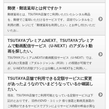
郵便・郵送返却とは何ですか？
郵便返却とは、TSUTAYA店舗でご利用いただいたレンタル商品
を、郵便でご返却いただけるサービスです。 店頭でレンタルをご
利用の際、レジにて「郵便返却を利用したい」とお申し付けいただ
いたお...
TSUTAYAプレミアムNEXT、TSUTAYAプレミア
ムで動画配信サービス（U-NEXT）のアダルト動
画を探したい。
TSUTAYAプレミアムNEXTの動画配信サービス（U-NEXT）では、
成人向け見放題（アダルトジャンル（R18））の視聴が可能です
が、U-NEXTの月額プランとは分離したH-NEXTをご利用い...
TSUTAYA店舗で利用できる定額サービスに変更
があったようなのでいまどうなっているか確認し
たい。
現在、TSUTAYA店舗でご利用可能となっている定額サービスは下
記のとおりです。 旧作のDVD・コミック 借り放題と動画見放題の
ご利用ができるサービスでプランによりサービス内容や料金が異な