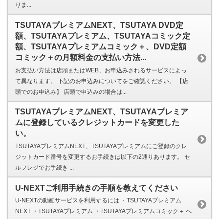
りま...
TSUTAYAプレミアムNEXT、TSUTAYA DVD定
額、TSUTAYAプレミアム、TSUTAYAコミック定
額、TSUTAYAプレミアムコミック＋、DVD定額
コミック＋の月額料金の支払い方法...
お支払い方法は店頭またはWEB、お申込みされるサービスによっ
て異なります。 下記のお申込みについてをご確認ください。 【店
頭でのお申込み】 店頭で申込みの場合は...
TSUTAYAプレミアムNEXT、TSUTAYAプレミア
ムに登録しているクレジットカードを変更した
い。
TSUTAYAプレミアムNEXT、TSUTAYAプレミアムにご登録のクレ
ジットカード番号を変更するお手続きは以下の2通りあります。 セ
ルフレジでお手続き ...
U-NEXTご利用手続きの手順を教えてください
U-NEXTの動画サービスを利用するには ・TSUTAYAプレミアム
NEXT ・TSUTAYAプレミアム ・TSUTAYAプレミアムコミック＋ へ